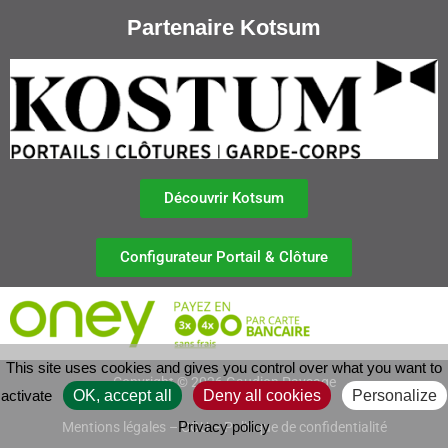
Partenaire Kotsum
Découvrir Kotsum
Configurateur Portail & Clôture
This site uses cookies and gives you control over what you want to
Copyright © 2026 Gaudion Paysage
activate
OK, accept all
Deny all cookies
Personalize
Privacy policy
Mentions légales
–
CGU
–
Politique de confidentialité